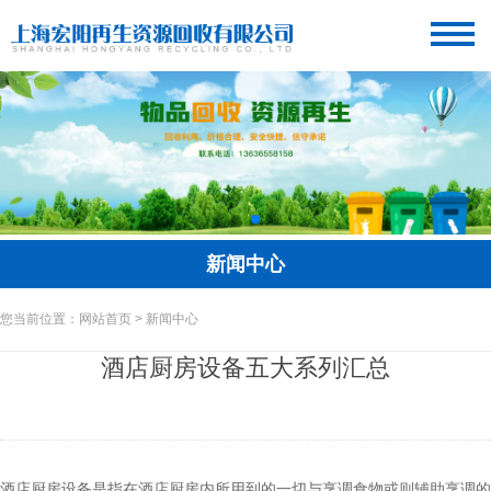
新闻中心
您当前位置：网站首页 > 新闻中心
酒店厨房设备五大系列汇总
酒
店厨房设备是指在
酒店厨房内所用到的一切与烹调食物或则辅助烹调的