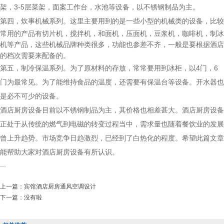
架，3-5层菜架，面案工作台，水池等设备，以不锈钢制品为主。
第四，炊事机械系列。这里主要用到的是一些小型
的机械类的设备，比较
常用的产品有切片机，搅拌机，和面机，压面机，豆浆机，咖啡机，制冰
机等产品，这些机械品牌种类很多，功能也参差不齐，一般是要根据酒店
的档次需要来配备的。
第五，制冷保温系列。为了原材料的存放，常常要用到冰柜，以4门，6
门为最常见。为了能维持食品的温度，还需要有保温台等设备。开水器也
是必不可少的设备。
酒店厨房设备目前以不锈钢制品为主，其价格也相差甚大。酒店厨房设备
正处于从传统的燃气到电磁的转变过程当中，需求量也随着餐饮业的发展
曾上升趋势。市场竞争日趋激烈，已经到了白热化的程度。希望此篇文章
能帮助大家对酒店厨房设备有所认识。
...
上一篇：
宾馆酒店厨房通风空调设计
下一篇：
没有啦