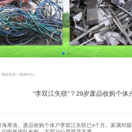
网站首页 > 新闻中心
“李双江失联”？29岁废品收购个
青海果洛。废品收购个体户李双江失联已4个月。家属对
。闪电救援队长称，方圆20公里搜寻无果。