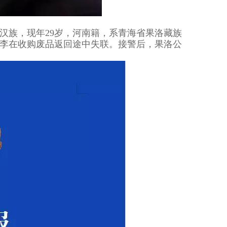
汉族，现年29岁，河南籍，系青海省果洛藏族
警称李在收购废品返回途中失联。接警后，果洛公