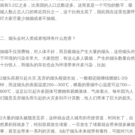
就有3.2亿之多，比美国的人口总数还多。这简直是一个可怕的数字，吸
烟人数占总人口的将近四分之一，这个比例太高了，因此我在这里也要呼
吁大家尽量少抽烟或者不抽烟。
二、烟头会对人类或者地球有什么危害？
抽烟不仅浪费钱，对人体不好，而且吸烟会产生大量的烟头，这些烟头对
于环境的污染非常大。大家想想，有这么多人吸烟，产生的烟头数量自然
十分惊人，而烟头的存在也会为环境带来许多污染，比如:
1烟头容易引起火灾,丢弃的烟头根据长短，一般都还能继续燃烧1-3分
钟，而这烟头的表面温度200—300℃，燃着的香烟中心温度可达700—
800℃，这足以引起许多固体可燃物和易燃液体、气体着火。每年因为人
们随意丢弃烟头而引起的火灾多到不计其数，给人们带来了巨大的损失。
2大量的烟头被随意丢弃，这样就会进入城市的市政管道，时间长了，自
然累积得就多了，特别容易发生堵塞，一旦发生了堵塞就会带来很多麻烦
事，甚至会带来一系列的灾难。3由于烟头本来就带有毒性，可能对污水