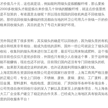
才价值几十元，这也就是说，例如能利用烟头提炼醋酸纤维，那么要捡
2000多枚烟头才能提炼出来价值几十块钱的醋酸纤维，就这点价值显然
是不划算的，有谁愿意去做呢？所以现在我国的回收机构是不回收烟头
的。那些说回收烟头赚钱的情况都由当地的环卫公司用几十块钱一斤的价
格来回收烟头的，其目的是为了号召大家保护环境。
另外我还查了很多资料，其实烟头的确是可以回收的，因为烟头里的有机
成分和纸浆非常相似，能成为造纸的原料。国外一些公司就设立了烟头回
收站，收集到的烟头用来进行加工处理，最后可以用来制成肥料。这个项
目目前也仅仅只是初步阶段，外国也只有很少人在做这个事，至于这样做
能不能赚钱，现在也还不好说。目前我们国内还没有专门回收烟头的机
构，如果那天能成交这样的机构，也许还真能利用烟头赚到大钱。
上海宏阳再生资源回收有限公司是经国家行政管理，上海工商局严格注册
的正规公司，专业上门回收：不锈钢、废铁、废铜、废铝、工厂废料，废
旧金属、塑料废料、电线电缆、废旧纸箱、厂房拆除等各种等各项业务，
公司凭借自身对回收行业的深入了解以及卖家至上的服务理念，与上海各
大工厂企业客户建立了稳定的合作关系，已经成为上海地区具有较高知名
度的回收服务平台！