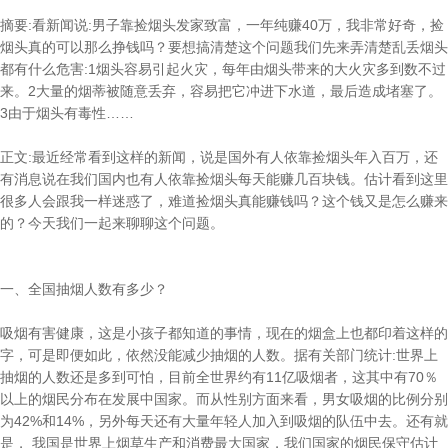
摘要:看新闻说:男子靠捡烟头发家致富，一年纯赚40万，我非常好奇，捡
烟头真的可以那么挣钱吗？要想搞清楚这个问题我们先来弄清楚乱丢烟头
都有什么危害:1烟头容易引起火灾，每年由烟头带来的大火灾多到数不过
来。2大量的烟蒂被随意丢弃，容易把它冲进下水道，最后造成堵塞了。
3由于烟头有毒性……
正文:最近经常看到这样的新闻，说是国外有人依靠捡烟头年入百万，还
有消息说在我们国内也有人依靠捡烟头每天能赚几百块钱。估计看到这里
很多人会跟我一样迷惑了，难道捡烟头真能赚钱吗？这个钱又是怎么赚来
的？今天我们一起来聊聊这个问题。
一、全国抽烟人数有多少？
吸烟有害健康，这是小孩子都知道的事情，现在的烟盒上也都印着这样的
字，可是即便如此，依然没能减少抽烟的人数。据有关部门统计:世界上
抽烟的人数还是多到可怕，目前全世界约有11亿吸烟者，这其中有70％
以上的烟民分布在发展中国家。而从性别方面来看，男女吸烟的比例分别
为42%和14%，另外每天还有大量年轻人加入到吸烟的队伍中去。还有就
是， 我国是世界上烟草生产和消费最大国家，我们国家的烟民保守估计