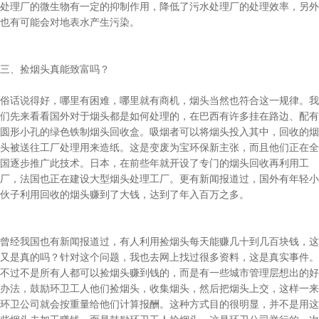
处理厂的微生物有一定的抑制作用，降低了污水处理厂的处理效率，另外
也有可能会对地表水产生污染。
三、捡烟头真能致富吗？
俗话说得好，哪里有困难，哪里就有商机，烟头当然也符合这一规律。我
们先来看看国外对于烟头都是如何处理的，在巴西有许多挂在路边、配有
圆形小孔的绿色铁制烟头回收盒。吸烟者可以将烟头投入其中，回收的烟
头被送往工厂处理用来造纸。这是变废为宝环保新主张，而且他们正在全
国逐步推广此技术。日本，在前些年就开设了专门的烟头回收再利用工
厂，法国也正在建设大型烟头处理工厂。更有新闻报道过，国外有年轻小
伙子利用回收的烟头赚到了大钱，达到了年入百万之多。
曾经我国也有新闻报道过，有人利用捡烟头每天能赚几十到几百块钱，这
又是真的吗？针对这个问题，我也去网上找过很多资料，这是真实事件。
不过不是所有人都可以捡烟头赚到钱的，而是有一些城市管理层想出的好
办法，鼓励环卫工人他们捡烟头，收集烟头，然后把烟头上交，这样一来
环卫公司就会按重量给他们计算报酬。这种方式目的很明显，并不是用这