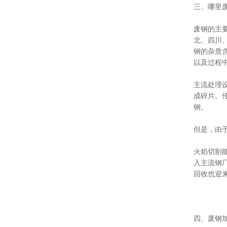
三、哪里
废钢的主
北、四川
钢的杂质
以及过程
主流处理
成碎片。
钢。
但是，由
火焰切割
入主流钢
回收也迎
四、废钢