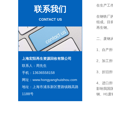
在生产工
联系我们
在钢铁厂
CONTACT US
组成。目
再生钢。
二、废钢
1、自产
上海宏阳再生资源回收有限公司
2、加工
联系人：周先生
3、折旧
手机：13636558158
网址：www.hongyanghuishou.com
4、进口
地址：上海市浦东新区曹路镇顾高路
影响我国
1188号
钢、H1废