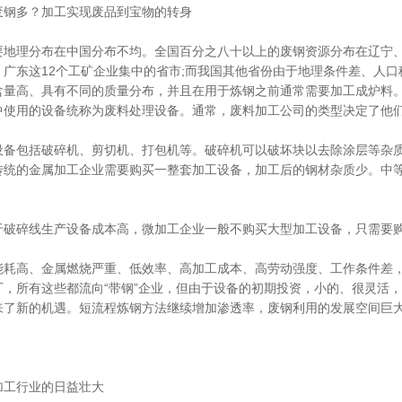
废钢多？加工实现废品到宝物的转身
要地理分布在中国分布不均。全国百分之八十以上的废钢资源分布在辽宁
、广东这12个工矿企业集中的省市;而我国其他省份由于地理条件差、人
含量高、具有不同的质量分布，并且在用于炼钢之前通常需要加工成炉料
中使用的设备统称为废料处理设备。通常，废料加工公司的类型决定了他
设备包括破碎机、剪切机、打包机等。破碎机可以破坏块以去除涂层等杂质
传统的金属加工企业需要购买一整套加工设备，加工后的钢材杂质少。中
于破碎线生产设备成本高，微加工企业一般不购买大型加工设备，只需要
能耗高、金属燃烧严重、低效率、高加工成本、高劳动强度、工作条件差
厂，所有这些都流向“带钢”企业，但由于设备的初期投资，小的、很灵活
来了新的机遇。短流程炼钢方法继续增加渗透率，废钢利用的发展空间巨
加工行业的日益壮大