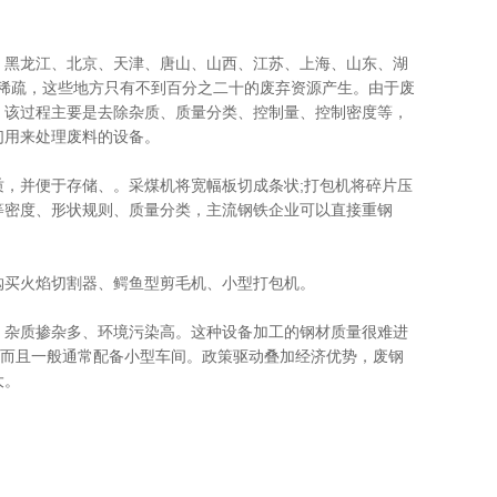
、黑龙江、北京、天津、唐山、山西、江苏、上海、山东、湖
口稀疏，这些地方只有不到百分之二十的废弃资源产生。由于废
。该过程主要是去除杂质、质量分类、控制量、控制密度等，
们用来处理废料的设备。
，并便于存储、。采煤机将宽幅板切成条状;打包机将碎片压
等密度、形状规则、质量分类，主流钢铁企业可以直接重钢
购买火焰切割器、鳄鱼型剪毛机、小型打包机。
，杂质掺杂多、环境污染高。这种设备加工的钢材质量很难进
，而且一般通常配备小型车间。政策驱动叠加经济优势，废钢
大。