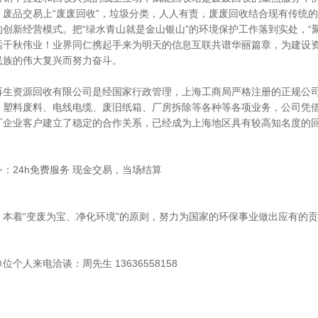
。废品交易上“废废回收”，垃圾分类，人人有责，废废回收结合现有传统
的创新经营模式。把“绿水青山就是金山银山”的环境保护工作落到实处，“
话千秋伟业！业界同仁携起手来为明天的信息互联共谱华丽篇章，为建设
民族的伟大复兴而努力奋斗。
再生资源回收有限公司是经国家行政管理，上海工商局严格注册的正规公
、塑料废料、电线电缆、废旧纸箱、厂房拆除等各种等各项业务，公司凭
厂企业客户建立了稳定的合作关系，已经成为上海地区具有较高知名度的
：24h免费服务 现金交易，当场结算
：本着“变废为宝、净化环境”的原则，努力为国家的环保事业做出应有的
位个人来电洽谈：周先生 13636558158