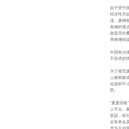
由于受中
经济性开始
涨，废钢
条钢的逐
政策导向
率将继续
中国有10
不应求的
为了规范
上被精炼成
化面积不小
势。
“废废回收
上平台。
奖励，积
近有单会
货为主动