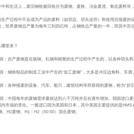
作中和生活上，废旧钢铁被回收分为废钢、废铁、冶金废渣、氧化废料等，
的生产过程中不会成为产品的废料（如切边、切头这些）和使用后报废的设
前，世界废钢总产量为每年三到四亿吨，占钢铁总产量的一半，而其中百
从哪里来？
所得：自产废钢是在炼钢、轧钢和精整的生产过程中产生的，以各种切头和
所得：钢铁制品的制造工业中产生的“加工废钢”，大多是冲压边角料、车屑
所得：各种报废的设备、汽车、船只，建筑结构等所获得的废钢，称为“折旧
所得：中国每年的废钢需求量就达到八千万吨并且在逐年增加。我国进口
国内市场的变化。一般进口国为美国和日本，其中美国主要提供的是HMS
钢、H2废钢、H1：H2（50:50）混合废钢。