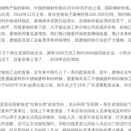
国钢铁产能的影响，中国的钢材价格自2016年初开始上涨。国际钢材价
出现。2016年11月之前，铁水价格低于废钢价格100-200元/吨。国
相对价格保持稳定，废钢成本优势日益突出。在钢材价格反弹的背景下，自
步抓严，导致废钢价格下跌，几乎接近加工和分销公司的成本价格，价格
叠加，废钢使用量迅速增加。我们预计随着环保政策继续收紧，预计未来
提高，废钢及其加工设备需求将持续增长，因废钢回收行业趋于大规模，
多万个再生资源回收企业，拥有1500万员工和约3000家回收企业。小
情况下，设备价格上涨了、，利润率也在增加。
废钢加工业的发展，近年来中国引入了一系列政策体系。其中，废钢在去
普通碳废料和不锈钢废料和特种钢，需要每年加工不锈钢废料和特钢加工企业
于5000平方米;如果出租土地，则不应少于15年;厂区需要配套设备。
”是迎合国家推进“垃圾分类”政策导向，充分利用“互联网 + 再生资源回
家庭和产废单位：在线上下单更便捷，下单后等待回收人员来电或及时呼
分可以用于兑换生活用品等物资。回收人员：收货不再盲目奔波，打开废
及时提醒，还可以主动致电预约。导航功能更是让回收人员在出门前进行合
营销，拉近和回收人员的线上互动，赋能回收站是废废回收的重点服务，