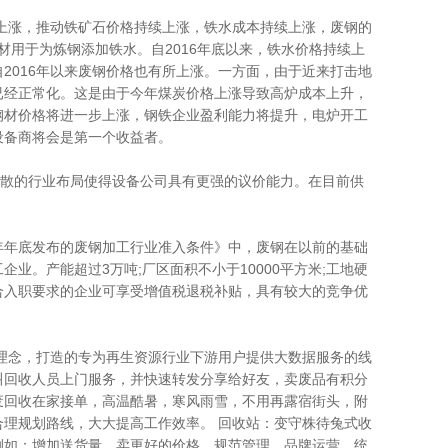
格上涨，推动铁矿石价格持续上涨，铁水成本持续上涨，废钢的
内钢材用于为炼钢添加铁水。自2016年底以来，铁水价格持续上
2016年以来废钢价格也有所上涨。一方面，由于近来打击地
已经正常化。这是由于今年煤炭价格上涨导致高炉成本上升，
钢材价格将进一步上涨，钢铁企业盈利能力将提升，电炉开工
设备商将会是第一个收益者。
而分散的行业布局使得设备公司具有更强的议价能力。在目前供
年年底发布的废钢加工行业准入条件》中，废钢在以前的基础
。产能超过3万吨;厂区面积不小于10000平方米;工地硬
符合入职要求的企业可享受增值税退税补贴，具有较大的竞争优
收”理念，打造的专为再生资源行业下游用户提供大数据服务的线
叫回收人员上门服务，并快速转发分享给好友，卖废品有积分
废回收在家接单，高温酷暑，寒风雨雪，不用再露宿街头，附
理规划路线，大大提高工作效率。 回收站：变守株待兔式收
例如：增加送货量、卖更好的价格，规范管理，品牌运营，统