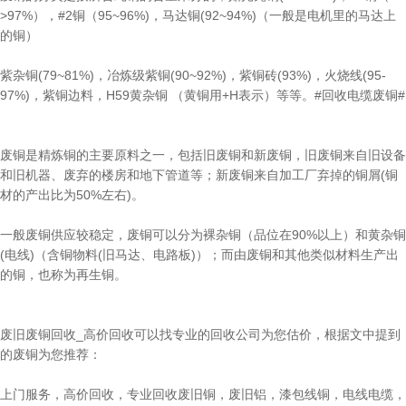
>97%），#2铜（95~96%)，马达铜(92~94%)（一般是电机里的马达上
的铜）
紫杂铜(79~81%)，冶炼级紫铜(90~92%)，紫铜砖(93%)，火烧线(95-
97%)，紫铜边料，H59黄杂铜 （黄铜用+H表示）等等。#回收电缆废铜#
废铜是精炼铜的主要原料之一，包括旧废铜和新废铜，旧废铜来自旧设备
和旧机器、废弃的楼房和地下管道等；新废铜来自加工厂弃掉的铜屑(铜
材的产出比为50%左右)。
一般废铜供应较稳定，废铜可以分为裸杂铜（品位在90%以上）和黄杂铜
(电线)（含铜物料(旧马达、电路板)）；而由废铜和其他类似材料生产出
的铜，也称为再生铜。
废旧废铜回收_高价回收可以找专业的回收公司为您估价，根据文中提到
的废铜为您推荐：
上门服务，高价回收，专业回收废旧铜，废旧铝，漆包线铜，电线电缆，