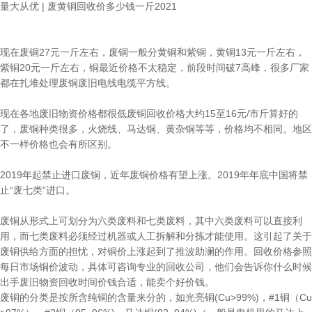
量大从优 | 废黄铜回收价多少钱一斤2021
现在废铜27元一斤左右，废铜一般分黄铜和紫铜，黄铜13元一斤左右，
紫铜20元一斤左右，铜最近价格不太稳定，前段时间破7高峰，很多厂家
都在扎堆处理废铜废旧电线电缆平方线。
现在各地废旧物资价格都很低废铜回收价格大约15至16元/市斤算好的
了，废铜种类很多，火烧线、马达铜、黄杂铜等等，价格均不相同。地区
不一样价格也会有所区别。
2019年起禁止进口废铜，近年废铜价格有望上涨。2019年年底中国将禁
止“废七类”进口。
废铜从形式上可划分为六类废料和七类废料，其中六类废料可以直接利
用，而七类废料必须经过机器或人工拆解和分拣才能使用。这引起了关于
废铜供给方面的担忧，对铜价上涨起到了推波助澜的作用。回收价格参照
每日市场铜价波动，具体可咨询专业的回收公司，他们会告诉你什么时候
出手废旧物资回收时间价钱合适，能卖个好价钱。
废铜的分类是按所含纯铜的含量来分的，如光亮铜(Cu>99%)，#1铜（Cu