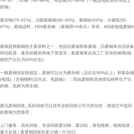
>97%），#2铜（95~96%)，马达铜(92~94%)（一般是电机里的马达上
的铜）
紫杂铜(79~81%)，冶炼级紫铜(90~92%)，紫铜砖(93%)，火烧线(95-
97%)，紫铜边料，H59黄杂铜 （黄铜用+H表示）等等。#回收电缆废铜#
废铜是精炼铜的主要原料之一，包括旧废铜和新废铜，旧废铜来自旧设备
和旧机器、废弃的楼房和地下管道等；新废铜来自加工厂弃掉的铜屑(铜
材的产出比为50%左右)。
一般废铜供应较稳定，废铜可以分为裸杂铜（品位在90%以上）和黄杂铜
(电线)（含铜物料(旧马达、电路板)）；而由废铜和其他类似材料生产出
的铜，也称为再生铜。
废旧废铜回收_高价回收可以找专业的回收公司为您估价，根据文中提到
的废铜为您推荐：
上门服务，高价回收，专业回收废旧铜，废旧铝，漆包线铜，电线电缆，
量大从优 | 废黄铜回收价多少钱一斤2021