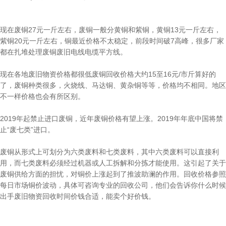
现在废铜27元一斤左右，废铜一般分黄铜和紫铜，黄铜13元一斤左右，
紫铜20元一斤左右，铜最近价格不太稳定，前段时间破7高峰，很多厂家
都在扎堆处理废铜废旧电线电缆平方线。
现在各地废旧物资价格都很低废铜回收价格大约15至16元/市斤算好的
了，废铜种类很多，火烧线、马达铜、黄杂铜等等，价格均不相同。地区
不一样价格也会有所区别。
2019年起禁止进口废铜，近年废铜价格有望上涨。2019年年底中国将禁
止“废七类”进口。
废铜从形式上可划分为六类废料和七类废料，其中六类废料可以直接利
用，而七类废料必须经过机器或人工拆解和分拣才能使用。这引起了关于
废铜供给方面的担忧，对铜价上涨起到了推波助澜的作用。回收价格参照
每日市场铜价波动，具体可咨询专业的回收公司，他们会告诉你什么时候
出手废旧物资回收时间价钱合适，能卖个好价钱。