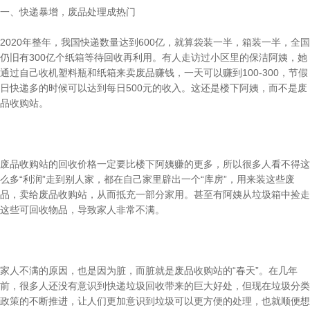
一、快递暴增，废品处理成热门
2020年整年，我国快递数量达到600亿，就算袋装一半，箱装一半，全国
仍旧有300亿个纸箱等待回收再利用。有人走访过小区里的保洁阿姨，她
通过自己收机塑料瓶和纸箱来卖废品赚钱，一天可以赚到100-300，节假
日快递多的时候可以达到每日500元的收入。这还是楼下阿姨，而不是废
品收购站。
废品收购站的回收价格一定要比楼下阿姨赚的更多，所以很多人看不得这
么多“利润”走到别人家，都在自己家里辟出一个“库房”，用来装这些废
品，卖给废品收购站，从而抵充一部分家用。甚至有阿姨从垃圾箱中捡走
这些可回收物品，导致家人非常不满。
家人不满的原因，也是因为脏，而脏就是废品收购站的“春天”。在几年
前，很多人还没有意识到快递垃圾回收带来的巨大好处，但现在垃圾分类
政策的不断推进，让人们更加意识到垃圾可以更方便的处理，也就顺便想