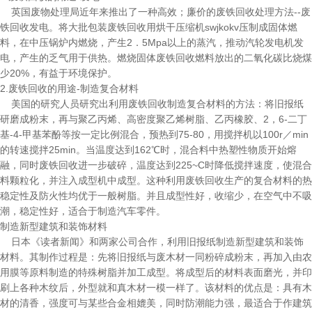
英国废物处理局近年来推出了一种高效；廉价的废铁回收处理方法--废
铁回收发电。将大批包装废铁回收用烘干压缩机swjkokv压制成固体燃
料，在中压锅炉内燃烧，产生2．5Mpa以上的蒸汽，推动汽轮发电机发
电，产生的乏气用于供热。燃烧固体废铁回收燃料放出的二氧化碳比烧煤
少20%，有益于环境保护。
2.废铁回收的用途-制造复合材料
美国的研究人员研究出利用废铁回收制造复合材料的方法：将旧报纸
研磨成粉末，再与聚乙丙烯、高密度聚乙烯树脂、乙丙橡胶、2，6-二丁
基-4-甲基苯酚等按一定比例混合，预热到75-80，用搅拌机以100r／min
的转速搅拌25min。当温度达到162℃时，混合料中热塑性物质开始熔
融，同时废铁回收进一步破碎，温度达到225~C时降低搅拌速度，使混合
料颗粒化，并注入成型机中成型。这种利用废铁回收生产的复合材料的热
稳定性及防火性均优于一般树脂。并且成型性好，收缩少，在空气中不吸
潮，稳定性好，适合于制造汽车零件。
制造新型建筑和装饰材料
日本《读者新闻》和两家公司合作，利用旧报纸制造新型建筑和装饰
材料。其制作过程是：先将旧报纸与废木材一同粉碎成粉末，再加入由农
用膜等原料制造的特殊树脂并加工成型。将成型后的材料表面磨光，并印
刷上各种木纹后，外型就和真木材一模一样了。该材料的优点是：具有木
材的清香，强度可与某些合金相媲美，同时防潮能力强，最适合于作建筑