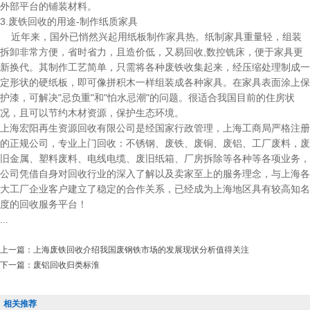
外部平台的铺装材料。
3.废铁回收的用途-制作纸质家具
近年来，国外已悄然兴起用纸板制作家具热。纸制家具重量轻，组装
拆卸非常方便，省时省力，且造价低，又易回收,数控铣床，便于家具更
新换代。其制作工艺简单，只需将各种废铁收集起来，经压缩处理制成一
定形状的硬纸板，即可像拼积木一样组装成各种家具。在家具表面涂上保
护漆，可解决"忌负重"和"怕水忌潮"的问题。很适合我国目前的住房状
况，且可以节约木材资源，保护生态环境。
上海宏阳再生资源回收有限公司是经国家行政管理，上海工商局严格注册
的正规公司，专业上门回收：不锈钢、废铁、废铜、废铝、工厂废料，废
旧金属、塑料废料、电线电缆、废旧纸箱、厂房拆除等各种等各项业务，
公司凭借自身对回收行业的深入了解以及卖家至上的服务理念，与上海各
大工厂企业客户建立了稳定的合作关系，已经成为上海地区具有较高知名
度的回收服务平台！
...
上一篇：
上海废铁回收介绍我国废钢铁市场的发展现状分析值得关注
下一篇：
废铝回收归类标淮
相关推荐