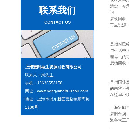
清楚！今
联系我们
识。
废铁回收
CONTACT US
再生资源
是指对已
与生活中
理得到的
废物回收
上海宏阳再生资源回收有限公司
联系人：周先生
是指固体
手机：13636558158
的内容不
网址：www.hongyanghuishou.com
在这里小
地址：上海市浦东新区曹路镇顾高路
1188号
上海宏阳
废旧金属
海各大工
...