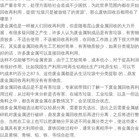
圾产量非常大，处理方面给社会造成不少困扰，为此世界范围内都在开始
回收再利用，提倡“垃圾只是被放错了的资源”。那么废铁回收后都用在了
哪里？
废金属也是一样被人们回收再利用，但是随着昆山废金属回收的大力开
展，有很多疑问随之产生，许多人认为废金属制成品是有害垃圾，有害物
质较多，不适合使用，不该被回收再利用，在回收工作路上洒下很大绊脚
石。其实废金属回收再生工艺相对简单，有害物质较少，如果分类规划的
好的话，许多废金属可以直接回收再利用。
这样不仅能够节约金属资源，由于工艺较简单，成本也小，对于提高利润
有很好作用。比如我国生产利用1吨再生铝相比生产1吨原生铝，可以节
约成本约百分之87.5。这些废金属都是从生活垃圾中分类提取 的，鼎发
废金属回收再利用没有有害物质。
废金属回收成品是不是有害垃圾，专家就带我们了解一下废金属回收再利
用过程，从过程中来分析是否有害。在城市垃圾、工业垃圾、以及一些边
角料之中，都含有废金属在多数情况下，会呈现混合状态。
很多金属用磁选法都可以轻易分离，需要首先选出。选出之后需要金属破
碎机对废金属进行破碎，鼎发废金属回收然后再进行分离，之后将进行整
合。当然在工业上也可以把废物分开装进不同金属分类之中，使这些废<
金属具有更大利用价值。废铁回收过程中，通常分离程序中，将金属合金
以及黄铜、青铜、铅、铁、等综合处理。