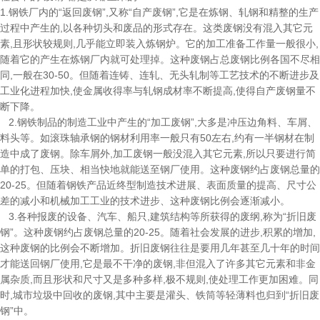
1.钢铁厂内的“返回废钢”,又称“自产废钢”,它是在炼钢、轧钢和精整的生产
过程中产生的,以各种切头和废品的形式存在。这类废钢没有混入其它元
素,且形状较规则,几乎能立即装入炼钢炉。它的加工准备工作量一般很小,
随着它的产生在炼钢厂内就可处理掉。这种废钢占总废钢比例各国不尽相
同,一般在30-50。但随着连铸、连轧、无头轧制等工艺技术的不断进步及
工业化进程加快,使金属收得率与轧钢成材率不断提高,使得自产废钢量不
断下降。
2.钢铁制品的制造工业中产生的“加工废钢”,大多是冲压边角料、车屑、
料头等。如滚珠轴承钢的钢材利用率一般只有50左右,约有一半钢材在制
造中成了废钢。除车屑外,加工废钢一般没混入其它元素,所以只要进行简
单的打包、压块、相当快地就能送至钢厂使用。这种废钢约占废钢总量的
20-25。但随着钢铁产品近终型制造技术进展、表面质量的提高、尺寸公
差的减小和机械加工工业的技术进步、这种废钢比例会逐渐减小。
3.各种报废的设备、汽车、船只,建筑结构等所获得的废纲,称为“折旧废
钢”。这种废钢约占废钢总量的20-25。随着社会发展的进步,积累的增加,
这种废钢的比例会不断增加。折旧废钢往往是要用几年甚至几十年的时间
才能送回钢厂使用,它是最不干净的废钢,非但混入了许多其它元素和非金
属杂质,而且形状和尺寸又是多种多样,极不规则,使处理工作更加困难。同
时,城市垃圾中回收的废钢,其中主要是灌头、铁筒等轻薄料也归到“折旧废
钢”中。