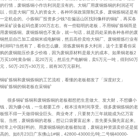
的行情，废铜炼铜小作坊利润是没有的。大铜厂用废铜炼铜的利润还可
以，但是大铜厂投入的资金大，各种环保政策限制又多。废铜炼铜还是有
一定机会的。小炼铜厂投资多少钱?在偏远山区找到像样的铜矿，再买各
种采矿设备起码也要100万左右。有一些聪明的老板，不用铜矿炼铜而是
用废铜炼铜。废铜炼铜也不复杂，就一句话，就是四处采购各种各样的废
铜然后自己加工成铜米或电解铜，然后高价卖给大铜厂。废铜熔炼行业有
利润吗?当然有了，看你怎么赚。溶炼废铜有多大利润，这个主要看你采
购的废铜能压价多少价格，因为废铜原材料是最大的成本。如果铜老板2
万买10吨黄杂铜，花20万元，然后生产电解铜，卖5万元一吨，得到50万
元，50万-20万=30万元，就有30万元获利。
铜矿炼铜和废铜炼铜的工艺流程，看懂的老板都发了「深度好文」
铜矿炼铜的铜老板在采铜矿
很多铜矿炼铜和废铜炼铜的老板都想把生意做大、发大财，不想赚小
钱，因为赚小钱，一生都要工作，根本没有时间享受。很多废铜炼铜的老
板恨不得一天做得铜业巨头、商业奇才，只要努力三年就能成为亿万富
翁。当然，废铜炼铜的老板，想让口袋要富起来，首先要头脑先富起来。
经常上中国好料的、用废铜炼铜的老板都知道，废铜这种资源卖价还是挺
高的。如8月23日广东佛山1#铜，42800-43000元/吨;二号铜40000-