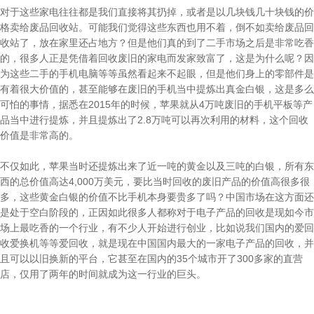
对于这些家电往往都是我们直接将其扔掉，或者是以几块钱几十块钱的价
格卖给废品回收站。可能我们觉得这些东西也用不着，倒不如卖给废品回
收站了，放在家里还占地方？但是他们真的到了二手市场之后是非常吃香
的，很多人正是凭借着回收废旧的家电而发家致富了，这是为什么呢？因
为这些二手的手机电脑等等虽然看起来不起眼，但是他们身上的零部件是
有着很大价值的，甚至能够在废旧的手机当中提炼出真金白银，这是多么
可怕的事情，据悉在2015年的时候，苹果就从4万吨废旧的手机平板等产
品当中进行提炼，并且提炼出了2.8万吨可以再次利用的材料，这个回收
价值是非常高的。
不仅如此，苹果当时还提炼出来了近一吨的黄金以及三吨的白银，所有东
西的总价值高达4,000万美元，要比当时回收的废旧产品的价值高很多很
多，这些黄金白银的价值不比手机本身要贵多了吗？中国市场在这方面还
是处于空白阶段的，正因如此很多人都称对于电子产品的回收是现如今市
场上最吃香的一个行业，有不少人开始进行创业，比如说我们国内的爱回
收爱换机等等爱回收，就是现在中国国内最大的一家电子产品的回收，并
且可以以旧换新的平台，它甚至在国内的35个城市开了300多家的直营
店，仅用了两年的时间就成为这一行业的巨头。