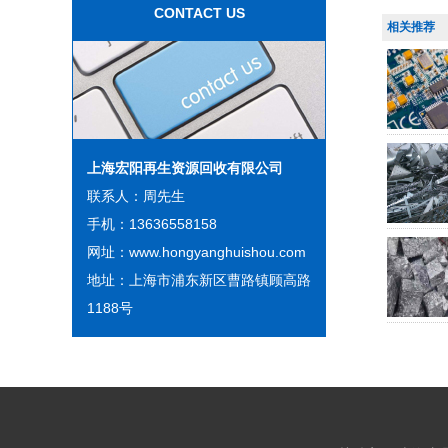
CONTACT US
相关推荐
上海宏阳再生资源回收有限公司
联系人：周先生
手机：13636558158
网址：www.hongyanghuishou.com
地址：上海市浦东新区曹路镇顾高路
1188号