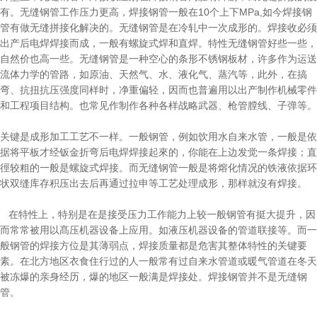
有。无缝钢管工作压力更高，焊接钢管一般在10个上下MPa,如今焊接钢
管有做无缝拼接化解决的。无缝钢管是在冷轧中一次成形的。焊接收必须
出产后电焊焊接而成，一般有螺旋式焊和直焊。特性无缝钢管好些一些，
自然价也高一些。无缝钢管是一种空心的条形不锈钢板材，许多作为运送
流体力学的管路，如原油、天然气、水、液化气、蒸汽等，此外，在搞
弯、抗扭抗压强度同样时，净重偏轻，因而也普遍用以出产制作机械零件
和工程项目结构。也常见作制作各种各样战略武器、枪管膛线、子弹等。
关键是成形加工工艺不一样。一般钢管，例如饮用水自来水管，一般是依
据将平板才经钣金折弯后电焊焊接起來的，你能在上边发觉一条焊接；直
徑较粗的一般是螺旋式焊接。而无缝钢管一般是将熔化情况的铁液依据环
状双缝库存积压出去后再通过拉申等工艺处理成形，那样就沒有焊接。
在特性上，特别是在是接受压力工作能力上较一般钢管有挺大提升，因
而常常被用以髙压机器设备上应用。如液压机器设备的管道联接等。而一
般钢管的焊接方位是其薄弱点，焊接质量都是危害其整体特性的关键要
素。在北方地区衣食住行过的人一般常有过自来水管道或暖气管道在冬天
被冻爆的亲身经历，爆的地区一般满是焊接处。焊接钢管并不是无缝钢
管。