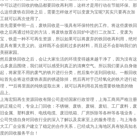
中可以进行回收的物品都要回收再利用，这样才是用行动在节能环保。那
么这些废铁在回收之后，需要怎样做才可以变废为宝呢?其实只要再次加
工就可以再次使用了。
首先需要申明一点，废铁回收是一项具有环保特性的工作。将这些废铁回
收之后再通过特定的方法，将废铁放置在回炉中进行二次加工，变废为
宝，铁是一种不可再生资源，所以如果可以将废弃的铁回收再利用，绝对
是具有重大意义的。这样既不会损耗过多的材料，而且还不会影响我们的
美丽家园。
然后废铁回收之后，会让大家生活的环境变得越来越干净了，因为没有这
么多废品围绕，我们就可以感受到真正的清爽空气。所以我们要从自身做
起，将家里不用的废气的铁片进行分类，然后集中送到回收站。一般回收
站首先会将这些废铁表面的锈迹除掉，然后再对于已经氧化的铁片进行处
理，***后将里面的纯铁提取出来，就可以再利用在其他需要铁物质的物
品上。
上海宏阳再生资源回收有限公司是经国家行政管理，上海工商局严格注册
的正规公司，专业上门回收：不锈钢、废铁、废铜、废铝、工厂废料，废
旧金属、塑料废料、电线电缆、废旧纸箱、厂房拆除等各种等各项业务，
公司凭借自身对回收行业的深入了解以及卖家至上的服务理念，与上海各
大工厂企业客户建立了稳定的合作关系，已经成为上海地区具有较高知名
度的回收服务平台！