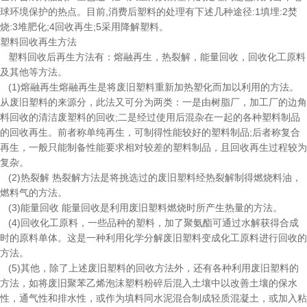
球环境保护的热点。目前,消费后塑料的处理有下述几种途径:1填埋:2焚
烧:3堆肥化;4回收再生;5采用降解塑料。
塑料回收再生方法
塑料回收后再生方法有：熔融再生，热裂解，能量回收，回收化工原料
及其他等方法。
(1)熔融再生熔融再生是将废旧塑料重新加热塑化而加以利用的方法。
从废旧塑料的来源分，此法又可分为两类：一是由树脂厂，加工厂的边角
料回收的清洁废塑料的回收;二是经过使用后混杂在一起的各种塑料制品
的回收再生。前者称单纯再生，可制得性能较好的塑料制品;后者称复合
再生，一般只能制备性能要求相对较差的塑料制品，且回收再生过程较为
复杂。
(2)热裂解 热裂解方法是将挑选过的废旧塑料经热裂解制得燃烧料油，
燃料气的方法。
(3)能量回收 能量回收是利用废旧塑料燃烧时所产生热量的方法。
(4)回收化工原料，一些品种的塑料，加了聚氨酯可通过水解获得合成
时的原料单体。这是一种利用化学分解废旧塑料变成化工原料进行回收的
方法。
(5)其他，除了上述废旧塑料的回收方法外，还有各种利用废旧塑料的
方法，如将废旧聚苯乙烯泡沫塑料粉碎后混入土壤中以改善土壤的保水
性，通气性和排水性，或作为填料同水泥混合制成轻质混凝土，或加入粘