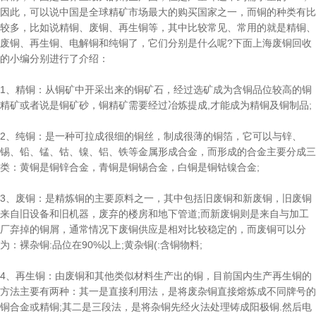
因此，可以说中国是全球精矿市场最大的购买国家之一，而铜的种类有比
较多，比如说精铜、废铜、再生铜等，其中比较常见、常用的就是精铜、
废铜、再生铜、电解铜和纯铜了，它们分别是什么呢?下面上海废铜回收
的小编分别进行了介绍：
1、精铜：从铜矿中开采出来的铜矿石，经过选矿成为含铜品位较高的铜
精矿或者说是铜矿砂，铜精矿需要经过冶炼提成,才能成为精铜及铜制品;
2、纯铜：是一种可拉成很细的铜丝，制成很薄的铜箔，它可以与锌、
锡、铅、锰、钴、镍、铝、铁等金属形成合金，而形成的合金主要分成三
类：黄铜是铜锌合金，青铜是铜锡合金，白铜是铜钴镍合金;
3、废铜：是精炼铜的主要原料之一，其中包括旧废铜和新废铜，旧废铜
来自旧设备和旧机器，废弃的楼房和地下管道;而新废铜则是来自与加工
厂弃掉的铜屑，通常情况下废铜供应是相对比较稳定的，而废铜可以分
为：裸杂铜:品位在90%以上;黄杂铜(:含铜物料;
4、再生铜：由废铜和其他类似材料生产出的铜，目前国内生产再生铜的
方法主要有两种：其一是直接利用法，是将废杂铜直接熔炼成不同牌号的
铜合金或精铜;其二是三段法，是将杂铜先经火法处理铸成阳极铜.然后电