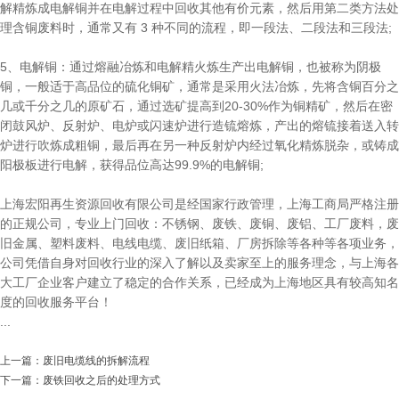
解精炼成电解铜并在电解过程中回收其他有价元素，然后用第二类方法处
理含铜废料时，通常又有 3 种不同的流程，即一段法、二段法和三段法;
5、电解铜：通过熔融冶炼和电解精火炼生产出电解铜，也被称为阴极
铜，一般适于高品位的硫化铜矿，通常是采用火法冶炼，先将含铜百分之
几或千分之几的原矿石，通过选矿提高到20-30%作为铜精矿，然后在密
闭鼓风炉、反射炉、电炉或闪速炉进行造锍熔炼，产出的熔锍接着送入转
炉进行吹炼成粗铜，最后再在另一种反射炉内经过氧化精炼脱杂，或铸成
阳极板进行电解，获得品位高达99.9%的电解铜;
上海宏阳再生资源回收有限公司是经国家行政管理，上海工商局严格注册
的正规公司，专业上门回收：不锈钢、废铁、废铜、废铝、工厂废料，废
旧金属、塑料废料、电线电缆、废旧纸箱、厂房拆除等各种等各项业务，
公司凭借自身对回收行业的深入了解以及卖家至上的服务理念，与上海各
大工厂企业客户建立了稳定的合作关系，已经成为上海地区具有较高知名
度的回收服务平台！
...
上一篇：
废旧电缆线的拆解流程
下一篇：
废铁回收之后的处理方式