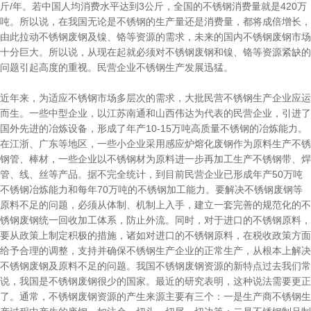
斤/年。若中国人均消费水平达到3公斤，全国的不锈钢消费量就是420万
吨。所以说，在我国无论是不锈钢的生产量还是消费量，都将成倍增长，
由此拉动不锈钢废钢及镍、铬等资源的需求，未来的国内不锈钢废钢市场
十分巨大。所以说，从现在起就必须对不锈钢废钢和镍、铬等资源紧缺的
问题引起高度的重视。民营企业不锈钢生产发展迅猛。
近年来，为适应不锈钢市场多层次的需求，大批民营不锈钢生产企业应运
而生。一些中型企业，以江苏南通和山西伟达为代表的民营企业，引进了
国外先进的冶炼设备，形成了年产10-15万吨高质量不锈钢的冶炼能力。
在江浙、广东等地区，一些小企业采用感应炉熔化废钢作为原料生产不锈
钢管、棒材，一些企业以不锈钢材为原料进一步再加工生产不锈钢带、焊
管、线、丝等产品。据不完全统计，到目前民营企业已形成年产50万吨
不锈钢冶炼能力和每年70万吨的不锈钢加工能力。要解决不锈钢废钢等
原料不足的问题，必须从体制、机制上入手，建立一套完善的规范化的不
锈钢废钢统一回收加工体系，防止外流。同时，对于进口的不锈钢原料，
要从政策上制定积极的措施，诸如对进口的不锈钢原料，在税收政策方面
给予合理的调整，支持并确保不锈钢生产企业的正常生产，从根本上解决
不锈钢废钢及原料不足的问题。我国不锈钢废钢资源的新特点过去我们常
说，我国是不锈钢废钢很少的国家。最近的研究表明，这种说法需要更正
了。通常，不锈钢废钢资源的产生来源主要有三个：一是生产商不锈钢生