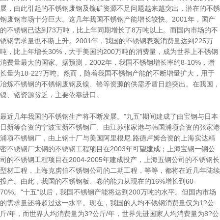
展，由此引起的不锈钢废钢及镍矿资源不足问题越来越突出，潜在的不锈
钢废钢市场十分巨大。这几年我国不锈钢产能增长较快。2001年，国产
的不锈钢已达到73万吨，比上年同期增长了8万吨以上。而国内市场的不
锈钢需求量也不断上升。2001年，我国的不锈钢表观消费量达到225万
吨，比上年增长30%，大于美国的200万吨的消费量，成为世界上不锈钢
消费量最大的国家。据预测，2002年，我国不锈钢增长率约8-10%，增
长量为18-22?万吨。然而，随着我国不锈钢产能的不断增量扩大，用于
冶炼不锈钢的不锈钢废钢及镍、铬等资源的供需矛盾日趋突出。在我国，
镍、铬资源贫乏，主要依靠进口。
最近几年我国的不锈钢生产将不断发展。"九五"期间建成了由宝钢与日本
日新等合资的宁波宝新不锈钢厂、由江苏张家港与韩国浦项合资的张家港
浦项不锈钢厂，由上钢十厂与美国阿里根尼.路德卢姆合资的上海实达精
密不锈钢厂太钢的不锈钢工程项目在2003年可望建成；上海宝钢一钢公
司的不锈钢工程项目在2004-2005年建成投产，上海五钢公司的不锈钢长
型材工程，上海克虏伯不锈钢公司的二期工程，等等，都将在近几年陆续
投产。由此，我国的不锈钢板、卷的能力从现在的16%增长到60-
70%。"十五"以后，我国不锈钢产能将达到200万吨的水平。但国内市场
的需求量还将超过这一水平。现在，我国的人均不锈钢消费量仅为1?公
斤/年，而世界人均消费量为3?公斤/年，世界先进国家人均消费量为8?公