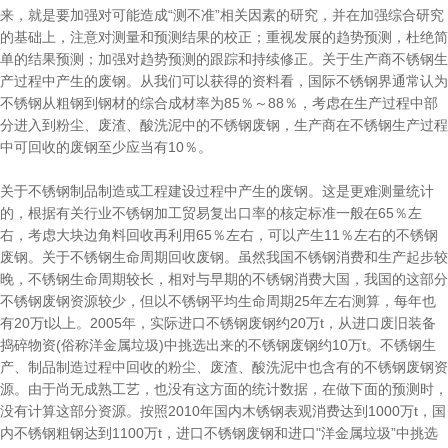
来，就是要加强对可能造成“测不准”相关因素的研究，并在加强综合研究
的基础上，注意对测量和预测结果的校正；重视发展的趋势预测，杜绝简
单的结果预测；加强对趋势预测的跟踪和持续修正。关于生产商不锈钢生
产过程中产生的废钢。从我们可以获得的资料看，国际不锈钢界通常认为
不锈钢从粗钢到钢材的综合成材率为85％～88％，考虑在生产过程中部
分进入到粉尘、废渣、酸洗泥中的不锈钢废钢，生产商在不锈钢生产过程
中可回收的废钢至少应当有10％。
关于不锈钢制品制造或工程建设过程中产生的废钢。这是更难测量统计
的，根据有关行业不锈钢加工贸易复出口率的核定标准一般在65％左
右，考虑大块边角料回收再利用65％左右，可以产生11％左右的不锈钢
废钢。关于不锈钢生命周期回收废钢。虽然我国不锈钢消费和生产起步较
晚，不锈钢生命周期较长，相对与早期的不锈钢消费大国，我国的这部分
不锈钢废钢资源较少，但以不锈钢平均生命周期25年左右测算，每年也
有20万t以上。2005年，实际进口不锈钢废钢约20万t，从进口废旧装备
捣碎物资(俗称洋金属垃圾)中挑选出来的不锈钢废钢约10万t。不锈钢生
产、制品制造过程中回收的粉尘、废渣、酸洗泥中也含有的不锈钢废钢资
源。由于尚无成熟工艺，也没有这方面的统计数据，在做下面的预测时，
没有计算这部分资源。按照2010年国内木锈钢表观消费达到1000万t，国
内不锈钢粗钢达到1100万t，进口不锈钢废钢和进口"洋金属垃圾”中挑选