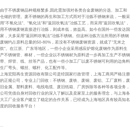
由于不锈废钢品种规格繁多,因此需加强对各类合金废钢的分选、加工和
仓储的管理。废不锈钢的再生和加工方式而对于冶炼不锈钢来说，一般采
用"不氧化法"、"氧化法"和"返回吹氧法"冶炼工艺，而采用"返回吹氧法"，
用不锈钢废钢直接进行冶炼，则成本低，效益高。如今在国外一些发达国
家，大多采用"返回料吹氧法"冶炼不锈钢。但这种冶炼方法所用的不锈钢
废钢约占原料总量的50-80%，若没有不锈钢废钢资源，就成了"无米之
炊"。在江浙、广东等地区，一些小企业采用感应炉熔化废钢作为原料生
产不锈钢管、棒材，一些企业以不锈钢材为原料进一步再加工生产不锈钢
带、焊管、线、丝等产品，也有一些小加工厂以废不锈钢可利用的边角料
生厂弯头、螺丝、螺杆、化工配件等。
上海宏阳再生资源回收有限公司是经国家行政管理，上海工商局严格注册
的正规公司，专业上门回收：不锈钢、废铁、废铜、废铝、工厂废料，废
旧金属、塑料废料、电线电缆、废旧纸箱、厂房拆除等各种等各项业务，
公司凭借自身对回收行业的深入了解以及卖家至上的服务理念，与上海各
大工厂企业客户建立了稳定的合作关系，已经成为上海地区具有较高知名
度的回收服务平台！
...