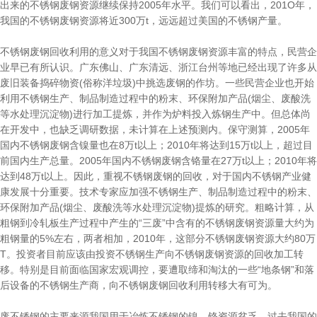
出来的不锈钢废钢资源继续保持2005年水平。我们可以看出，201O年，
我国的不锈钢废钢资源将近300万t，远远超过美国的不锈钢产量。
不锈钢废钢回收利用的意义对于我国不锈钢废钢资源丰富的特点，民营企
业早已有所认识。广东佛山、广东清远、浙江台州等地已经出现了许多从
废旧装备捣碎物资(俗称洋垃圾)中挑选废钢的作坊。一些民营企业也开始
利用不锈钢生产、制品制造过程中的粉末、环保附加产品(烟尘、废酸洗
等水处理沉淀物)进行加工提炼，并作为炉料投入炼钢生产中。但总体尚
在开发中，也缺乏调研数据，未计算在上述预测内。保守测算，2005年
国内不锈钢废钢含镍量也在8万t以上；2010年将达到15万t以上，超过目
前国内生产总量。2005年国内不锈钢废钢含铬量在27万t以上；2010年将
达到48万t以上。因此，重视不锈钢废钢的回收，对于国内不锈钢产业健
康发展十分重要。技术专家应加强不锈钢生产、制品制造过程中的粉末、
环保附加产品(烟尘、废酸洗等水处理沉淀物)提炼的研究。粗略计算，从
粗钢到冷轧板生产过程中产生的“三废”中含有的不锈钢废钢资源量大约为
粗钢量的5%左右，两者相加，2010年，这部分不锈钢废钢资源大约80万
T。投资者目前应该由投资不锈钢生产向不锈钢废钢资源的回收加工转
移。特别是目前面临国家宏观调控，要遭取缔和淘汰的一些“地条钢”和落
后设备的不锈钢生产商，向不锈钢废钢回收利用转移大有可为。
废不锈钢的主要来源我国用于冶炼不锈钢的镍、铬资源贫乏，过去我国的