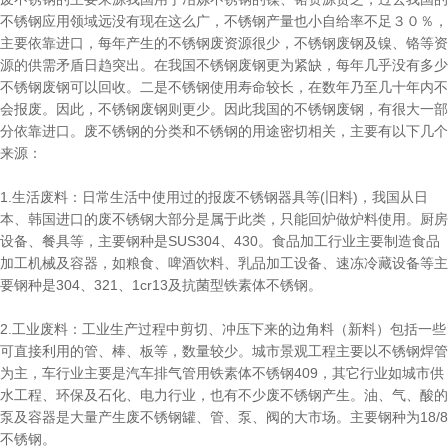
不锈钢应用领域远没有现在这么广，不锈钢产量也小自给率不足３０％，
主要依靠进口，每年产生的不锈钢废资源很少，不锈钢废钢及镍、铬等资
源的供需矛盾日趋突出。在我国不锈钢废钢更为紧缺，每年几乎没有多少
不锈钢废钢可以回收。二是不锈钢使用寿命较长，在数年乃至几十年内不
会报废。因此，不锈钢废钢则更少。因此我国的不锈钢废钢，有很大一部
分依靠进口。废不锈钢的分类和不锈钢的用途密切相关，主要有以下几个
来源：
1.生活废料：日常生活中使用过的报废不锈钢器具等(旧料)，我国从日
本、韩国进口的废不锈钢大部分是属于此类，只能回炉做炉料使用。厨房
设备、餐具等，主要钢种是SUS304、430。食品加工行业主要制造食品
加工机械及容器，如粮食、啤酒饮料、乳品加工设备、速冻冷藏设备等主
要钢种是304、321、1cr13及抗菌型铁素体不锈钢。
2.工业废料：工业生产过程中剪切、冲压下来的边角料（新料）包括一些
可直接利用的管、棒、板等，数量较少。城市景观工程主要以不锈钢焊管
为主，车行业主要是汽车排气管用铁素体不锈钢409，其它行业如城市供
水工程、环保及石化、电力行业，也有不少废不锈钢产生。油、气、酸的
泵及容器是大量产生废不锈钢罐、管、泵、阀的大市场。主要钢种为18/8
不锈钢。