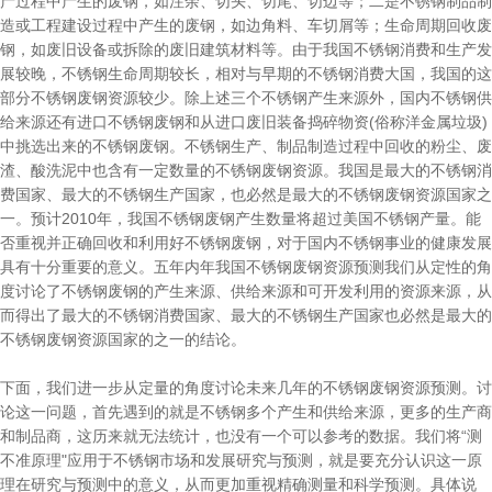
产过程中产生的废钢，如注余、切头、切尾、切边等；二是不锈钢制品制
造或工程建设过程中产生的废钢，如边角料、车切屑等；生命周期回收废
钢，如废旧设备或拆除的废旧建筑材料等。由于我国不锈钢消费和生产发
展较晚，不锈钢生命周期较长，相对与早期的不锈钢消费大国，我国的这
部分不锈钢废钢资源较少。除上述三个不锈钢产生来源外，国内不锈钢供
给来源还有进口不锈钢废钢和从进口废旧装备捣碎物资(俗称洋金属垃圾)
中挑选出来的不锈钢废钢。不锈钢生产、制品制造过程中回收的粉尘、废
渣、酸洗泥中也含有一定数量的不锈钢废钢资源。我国是最大的不锈钢消
费国家、最大的不锈钢生产国家，也必然是最大的不锈钢废钢资源国家之
一。预计2010年，我国不锈钢废钢产生数量将超过美国不锈钢产量。能
否重视并正确回收和利用好不锈钢废钢，对于国内不锈钢事业的健康发展
具有十分重要的意义。五年内年我国不锈钢废钢资源预测我们从定性的角
度讨论了不锈钢废钢的产生来源、供给来源和可开发利用的资源来源，从
而得出了最大的不锈钢消费国家、最大的不锈钢生产国家也必然是最大的
不锈钢废钢资源国家的之一的结论。
下面，我们进一步从定量的角度讨论未来几年的不锈钢废钢资源预测。讨
论这一问题，首先遇到的就是不锈钢多个产生和供给来源，更多的生产商
和制品商，这历来就无法统计，也没有一个可以参考的数据。我们将“测
不准原理"应用于不锈钢市场和发展研究与预测，就是要充分认识这一原
理在研究与预测中的意义，从而更加重视精确测量和科学预测。具体说