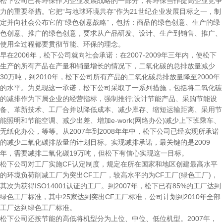
松下公司已将环保作为企业发展战略的一部分，将环保当作提高企业竞争
力的重要举措。它把“与地球环境共存”作为21世纪企业发展目标之一，制
定并向社会公布它的“绿色创意战略”，包括：商品的绿色创意、生产的绿
色创意、推广的绿色创意，要求从产品研发、设计、生产到销售、推广、
使用全过程都要贯彻节能、环保的理念。
早在2006年，松下公司就向社会承诺：在2007-2009年三年内，使松下
生产的所有产品在产量和销量增长的情况下，二氧化碳的总排放量减少
30万吨，到2010年，松下公司所有产品的二氧化碳总排放量降至2000年
的水平。为兑现这一承诺，松下公司采取了一系列措施，包括将二氧化碳
的减排作为下属企业的经营指标，强制推行;设计节能产品、采购节能设
备、革新技术、工厂合并以降低成本、减少库存、缩短运输距离、采用节
能照明和节能空调、减少出差、增加e-work(网络办公)减少上下班乘车、
无纸化办公，等等。从2007年到2008年年中，松下公司已经实现所承诺
的减少二氧化碳排放量的计划目标。实现减排承诺，最关键的是2009
年，需要减排二氧化碳19万吨，但松下有信心实现这一目标。
松下公司对工厂实施CF认定制度，规定在所在国家和地区创建最高水平
的环境负荷削减工厂为突出CF工厂，较高水平的为CF工厂(绿色工厂)，
其次为获得ISO14001认证的工厂。到2007年，松下已有85%的工厂达到
绿色工厂标准，其中25家达到突出CF工厂标准，公司计划到2010年全部
工厂达到绿色工厂标准。
松下公司还按节能的高低将机型分为上位、中位、低位机型。2007年，