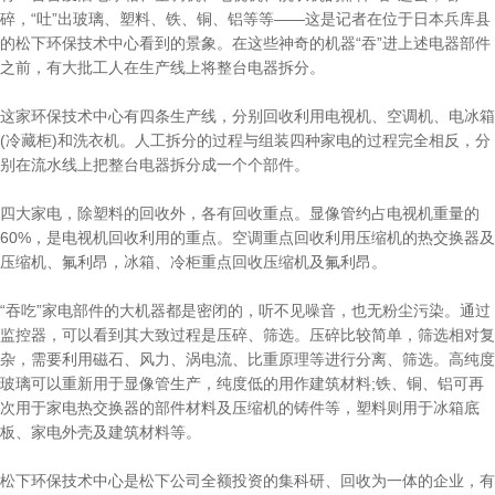
碎，“吐”出玻璃、塑料、铁、铜、铝等等――这是记者在位于日本兵库县
的松下环保技术中心看到的景象。在这些神奇的机器“吞”进上述电器部件
之前，有大批工人在生产线上将整台电器拆分。
这家环保技术中心有四条生产线，分别回收利用电视机、空调机、电冰箱
(冷藏柜)和洗衣机。人工拆分的过程与组装四种家电的过程完全相反，分
别在流水线上把整台电器拆分成一个个部件。
四大家电，除塑料的回收外，各有回收重点。显像管约占电视机重量的
60%，是电视机回收利用的重点。空调重点回收利用压缩机的热交换器及
压缩机、氟利昂，冰箱、冷柜重点回收压缩机及氟利昂。
“吞吃”家电部件的大机器都是密闭的，听不见噪音，也无粉尘污染。通过
监控器，可以看到其大致过程是压碎、筛选。压碎比较简单，筛选相对复
杂，需要利用磁石、风力、涡电流、比重原理等进行分离、筛选。高纯度
玻璃可以重新用于显像管生产，纯度低的用作建筑材料;铁、铜、铝可再
次用于家电热交换器的部件材料及压缩机的铸件等，塑料则用于冰箱底
板、家电外壳及建筑材料等。
松下环保技术中心是松下公司全额投资的集科研、回收为一体的企业，有