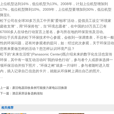
上位机型达到16%，低位机型为13%。2008年，计划上位机型增加到
17%，低位机型降到10%。2009年，上位机型要增加到30%，低位机型
降至0。
松下公司在全球30多万员工中开展“爱地球”活动，提倡员工设立“环境家
庭收支簿”，用“环保拎包”，当“环境志愿者”，在中国的10万员工已有
67000多人在绿色行动宣言上签名，参与所在地的环保宣传及活动。
到位于兵库县的松下环保技术中心参观，会收到一张调查表，不仅有一般
性的环保问题，还有对参观者的提问，如：经过此次参观，关于环保活动
您将来要做怎样的活动？您怎样认识环境产品？
松下的“未来生活馆”(Panasonic Center)既介绍未来的数字化生活也宣传
环保，其中有一项互动活动叫“我的绿色行动”，参与者个人或群体选择一
项环保活动并拍下照片，“环保之树”就多一片绿叶，参与者随时进入馆
内，插入记录自己信息的卡片，就能从环保树上调出自己的照片。
...
上一篇：
废旧电器回收条例可能接力家电以旧换新
下一篇：
酒店厨房设备选购须知
相关推荐