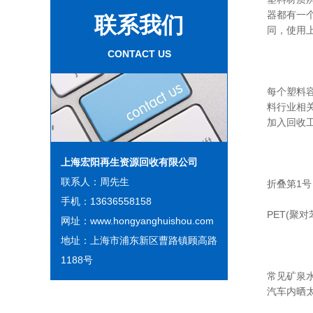
器都有一
联系我们
同，使用
CONTACT US
每个塑料
料行业相
加入回收
上海宏阳再生资源回收有限公司
联系人：周先生
折叠第1号
手机：13636558158
PET(聚
网址：www.hongyanghuishou.com
地址：上海市浦东新区曹路镇顾高路
1188号
常见矿泉水
汽车内晒