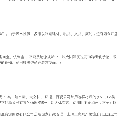
苯乙烯)，由于吸水性低，多用以制造建材、玩具、文具、滚轮，还有速食店
装泡面盒、快餐盒 。不能放进微波炉中，以免因温度过高而释出化学物。装
烫的食物。别用微波炉煮碗装方便面。)
常见PC类，如水壶、太空杯、 奶瓶。百货公司常用这样材质的水杯，PA
况下易释放出有毒的物质双酚A，对人体有害。使用时不要加热，不要在阳
再生资源回收有限公司是经国家行政管理，上海工商局严格注册的正规公