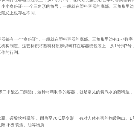
个小小身份证--一个三角形的符号，一般就在塑料容器的底部。三角形里边
上禁忌上也存在不同。
容器都有一个"身份证"，一般就在塑料容器的底部。三角形里边有1~7数
关机构制定。这套标识将塑料材质辨识码打在容器或包装上，从1号到7号
工作的行列。
对苯二甲酸乙二醇酯)，这种材料制作的容器，就是常见的装汽水的塑料瓶，
瓶、碳酸饮料瓶等 。耐热至70℃易变形， 有对人体有害的物质融出。1
太阳;不要装酒、油等物质