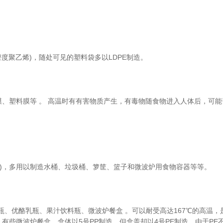
低密度聚乙烯)，随处可见的塑料袋多以LDPE制造。
膜、塑料膜等 。 高温时有有害物质产生，有毒物随食物进入人体后，可
丙烯)，多用以制造水桶、垃圾桶、箩筐、篮子和微波炉用食物容器等等。
浆瓶、优酪乳瓶、果汁饮料瓶、微波炉餐盒 。可以耐受高达167℃的高温
有些微波炉餐盒，盒体以5号PP制造，但盒盖却以4号PE制造，由于PE