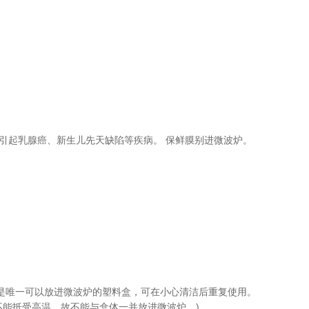
能引起乳腺癌、新生儿先天缺陷等疾病。 保鲜膜别进微波炉。
，是唯一可以放进微波炉的塑料盒，可在小心清洁后重复使用。
不能抵受高温，故不能与盒体一并放进微波炉。)