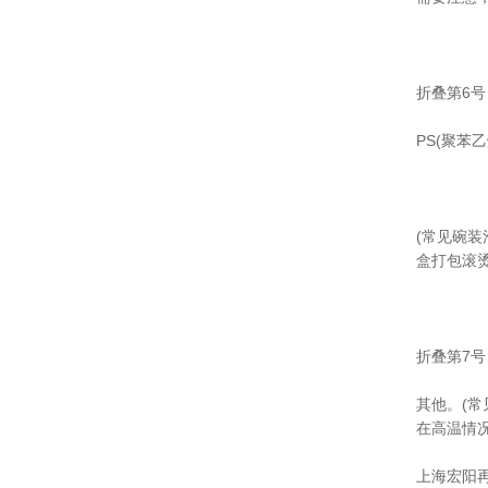
折叠第6号
PS(聚
(常见碗
盒打包滚
折叠第7号
其他。(
在高温情
上海宏阳