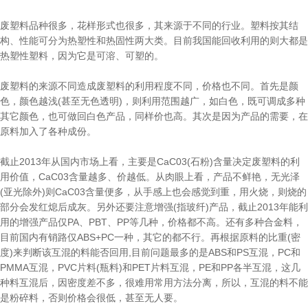
废塑料品种很多，花样形式也很多，其来源于不同的行业。塑料按其结
构、性能可分为热塑性和热固性两大类。目前我国能回收利用的则大都是
热塑性塑料，因为它是可溶、可塑的。
废塑料的来源不同造成废塑料的利用程度不同，价格也不同。首先是颜
色，颜色越浅(甚至无色透明)，则利用范围越广，如白色，既可调成多种
其它颜色，也可做回白色产品，同样价也高。其次是因为产品的需要，在
原料加入了各种成份。
截止2013年从国内市场上看，主要是CaC03(石粉)含量决定废塑料的利
用价值，CaC03含量越多、价越低。从肉眼上看，产品不鲜艳，无光泽
(亚光除外)则CaC03含量便多，从手感上也会感觉到重，用火烧，则烧的
部分会发红熄后成灰。另外还要注意增强(指玻纤)产品，截止2013年能利
用的增强产品仅PA、PBT、PP等几种，价格都不高。还有多种合金料，
目前国内有销路仅ABS+PC一种，其它的都不行。再根据原料的比重(密
度)来判断该互混的料能否回用,目前问题最多的是ABS和PS互混，PC和
PMMA互混，PVC片料(瓶料)和PET片料互混，PE和PP各半互混，这几
种料互混后，因密度差不多，很难用常用方法分离，所以，互混的料不能
是粉碎料，否则价格会很低，甚至无人要。