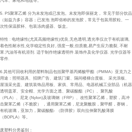
汽车、家电和地毯等。
5. PS聚苯乙烯 分为未发泡或已发泡。未发泡即保丽龙， 常见于部分饮品
（如益力多）容器；已发泡 泡即俗称的发泡胶，常见于包装用胶粒、一
次性保温胶杯、包装冻肉盛器、饭盒。
特性 : 电绝缘性(尤其高频绝缘性)优良,无色透明,透光率仅次于有机玻璃,
着色性耐水性,化学稳定性良好,.强度一般,但质脆,易产生应力脆裂, 不耐
苯.汽油等有机溶剂. 适于制作绝缘透明件.装饰件及化学仪器. 光学仪器等
零件.
6.其他可回收利用的塑料制品包括聚甲基丙烯酸甲酯（PMMA）亚克力之
用途：照明器具、招牌广告、建筑门窗、隔间楼梯台度板、 采光浪板、
屋顶采光盖、建筑装饰品用板、家俱、常用品、电器机械工业部品（机器
透明盖罩、安全帽、光学方面之透、聚碳酸酯（PC）、聚乳酸
（PLA）、尼龙 (Nylon)及玻璃钢（FRP）、改性聚苯乙烯，塑胶，高冲
击聚苯乙烯（不脆胶） ，通用聚苯乙烯，尼龙聚酰胺，聚甲醛，赛钢，
有机玻璃，亚加力，聚碳酸酯- （防弹胶）双向拉伸聚乳酸薄膜
（BOPLA）等。
废塑料分类鉴别：