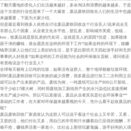
了翻天覆地的变化人们生活越来越好，多余淘汰和浪费的越来越多。于是
这个古老的行业也迎来了一个大爆发，废品废铁回收在人们的生活中也越
来越重要，下面为大家介绍。
但是最近看到很多人依然在讨论废品废铁回收这个行业丢人!说来说去无
非那么几个因素，从业者文化水平低，脏乱差，影响城市美观，低端，
low，收废品就是脏乱差的代名词，这就是丢人的原因?但是，如果能体
面干净的赚钱，谁会愿意在这样的环境下工作?如果这样的环境下，能赚
钱养活家人让他们过上美好的生活，是不是比那些天天四处游手好闲无所
事事的人好很多?如果这样的工作还能为社会的环保做出贡献，请问谁还
有资格说这个行业丢人?
全球每天都有上亿吨的垃圾，如果没有这群人，整个地球都被垃圾环绕。
同时废品废铁回收可以有效的减少浪费，很多废品进行加工二次利用之后
就可以生产出来新的产品。废纸为例，一吨废纸可以生产800公斤新纸，
等于少砍17棵大树，同时用废纸加工新纸所产生的水污染也比直接用树
木生产减少40%。所以可以直接说，废品从业者其实是社会环保事业***
基础的工作者，在大家对环保越来越重视的今天，凭什么看不起收废品的
呢?
废品废铁回收厂家鼎发认为这群人可以说干着这个社会上又辛苦，又累，
又脏的活，他们付出又多，用自己的辛劳和汗水赚着自己应得的报酬，不
偷不抢，赚钱养活着一家老小。比社会上那些坑蒙鬼骗，游手好闲的人强