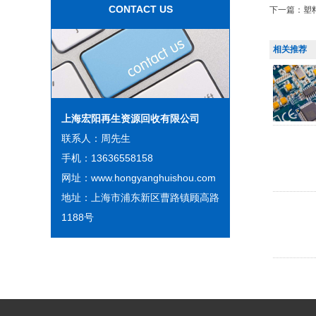
CONTACT US
下一篇：
塑
相关推荐
上海宏阳再生资源回收有限公司
联系人：周先生
手机：13636558158
网址：www.hongyanghuishou.com
地址：上海市浦东新区曹路镇顾高路
1188号