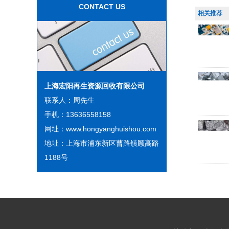
CONTACT US
相关推荐
上海宏阳再生资源回收有限公司
联系人：周先生
手机：13636558158
网址：www.hongyanghuishou.com
地址：上海市浦东新区曹路镇顾高路
1188号