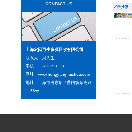
CONTACT US
相关推荐
上海宏阳再生资源回收有限公司
联系人：周先生
手机：13636558158
网址：www.hongyanghuishou.com
地址：上海市浦东新区曹路镇顾高路
1188号